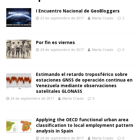
I Encuentro Nacional de GeoBloggers
25 de septiembre de 2017
Marta Criado
2
Por fin es viernes
24 de septiembre de 2017
Marta Criado
0
Estimando el retardo troposférico sobre
estaciones GNSS de operación continua en
Venezuela mediante observaciones
satelitales GLONASS
24 de septiembre de 2017
Marta Criado
0
Applying the OECD functional urban area
classification to local employment pattern
analysis in Spain
24 de septiembre de 2017
Marta Criado
0