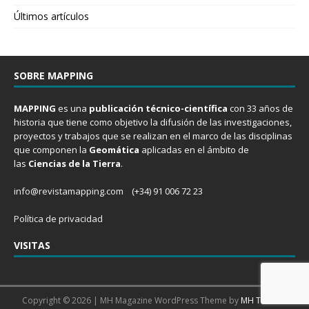
Últimos artículos
SOBRE MAPPING
MAPPING
es una
publicación técnico-científica
con 33 años de
historia que tiene como objetivo la difusión de las investigaciones,
proyectos y trabajos que se realizan en el marco de las disciplinas
que componen la
Geomática
aplicadas en el ámbito de
las
Ciencias de la Tierra
.
info@revistamapping.com
(+34) 91 006 72 23
Política de privacidad
VISITAS
Copyright © 2026 | MH Magazine WordPress Theme by
MH Themes