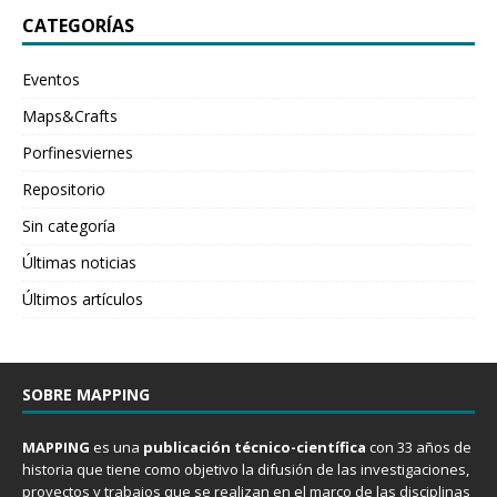
CATEGORÍAS
Eventos
Maps&Crafts
Porfinesviernes
Repositorio
Sin categoría
Últimas noticias
Últimos artículos
SOBRE MAPPING
MAPPING
es una
publicación técnico-científica
con 33 años de
historia que tiene como objetivo la difusión de las investigaciones,
proyectos y trabajos que se realizan en el marco de las disciplinas