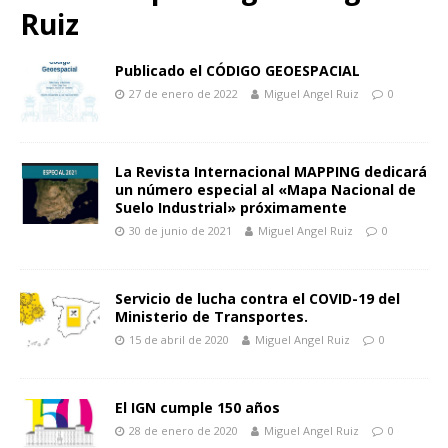
Ruiz
Publicado el CÓDIGO GEOESPACIAL
27 de enero de 2022
Miguel Angel Ruiz
0
La Revista Internacional MAPPING dedicará
un número especial al «Mapa Nacional de
Suelo Industrial» próximamente
30 de junio de 2021
Miguel Angel Ruiz
0
Servicio de lucha contra el COVID-19 del
Ministerio de Transportes.
15 de abril de 2020
Miguel Angel Ruiz
0
El IGN cumple 150 años
28 de enero de 2020
Miguel Angel Ruiz
0