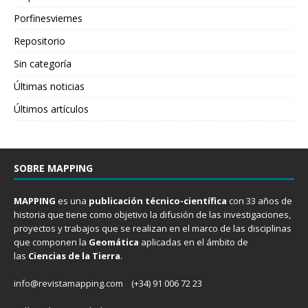
Porfinesviernes
Repositorio
Sin categoría
Últimas noticias
Últimos artículos
SOBRE MAPPING
MAPPING
es una
publicación técnico-científica
con 33 años de
historia que tiene como objetivo la difusión de las investigaciones,
proyectos y trabajos que se realizan en el marco de las disciplinas
que componen la
Geomática
aplicadas en el ámbito de
las
Ciencias de la Tierra
.
info@revistamapping.com
(+34) 91 006 72 23