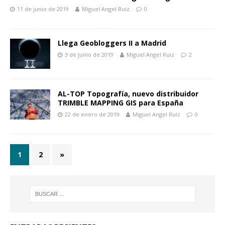
11 de junio de 2019
Miguel Angel Ruiz
0
Llega Geobloggers II a Madrid
3 de junio de 2019
Miguel Angel Ruiz
2
AL-TOP Topografía, nuevo distribuidor
TRIMBLE MAPPING GIS para España
22 de enero de 2019
Miguel Angel Ruiz
0
1
2
»