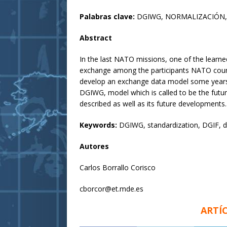
Palabras clave:
DGIWG, NORMALIZACIÓN, 
Abstract
In the last NATO missions, one of the learned
exchange among the participants NATO countri
develop an exchange data model some years a
DGIWG, model which is called to be the futu
described as well as its future developments.
Keywords:
DGIWG, standardization, DGIF, 
Autores
Carlos Borrallo Corisco
cborcor@et.mde.es
ARTÍ