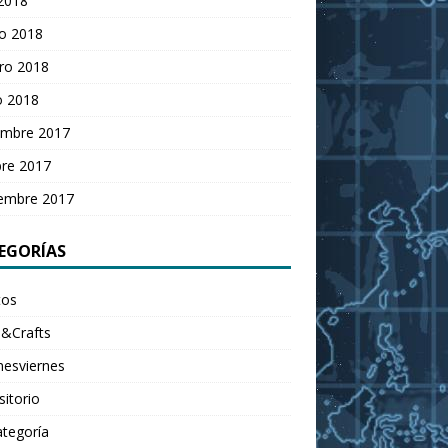
 2018
o 2018
ro 2018
o 2018
embre 2017
bre 2017
iembre 2017
EGORÍAS
tos
&Crafts
nesviernes
itorio
ategoría