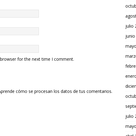
octu
agos
julio
junio
mayo
marz
 browser for the next time I comment.
febre
ener
dici
Aprende cómo se procesan los datos de tus comentarios.
octu
sept
julio
mayo