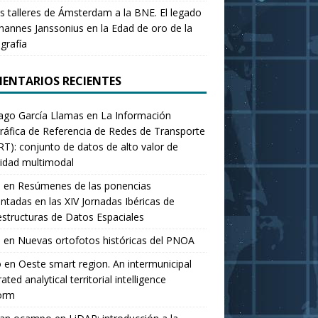
s talleres de Ámsterdam a la BNE. El legado
hannes Janssonius en la Edad de oro de la
grafía
ENTARIOS RECIENTES
ago García Llamas
en
La Información
áfica de Referencia de Redes de Transporte
RT): conjunto de datos de alto valor de
idad multimodal
o
en
Resúmenes de las ponencias
ntadas en las XIV Jornadas Ibéricas de
estructuras de Datos Espaciales
o
en
Nuevas ortofotos históricas del PNOA
o
en
Oeste smart region. An intermunicipal
ated analytical territorial intelligence
orm