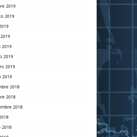
bre 2019
to 2019
 2019
 2019
 2019
o 2019
ro 2019
o 2019
embre 2018
bre 2018
iembre 2018
 2018
 2018