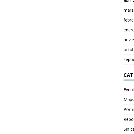
abril
marz
febre
ener
novi
octu
sept
CAT
Even
Maps
Porfi
Repos
Sin c