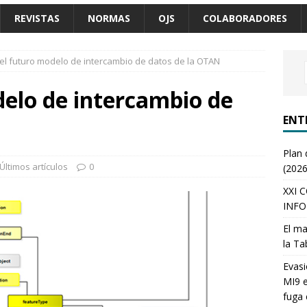
REVISTAS
NORMAS
OJS
COLABORADORES
el futuro modelo de intercambio de datos de la OTAN
delo de intercambio de
ENT
Plan 
Últimos artículos
0
(2026
XXI 
INFO
El ma
la Ta
Evasi
MI9 e
fuga 