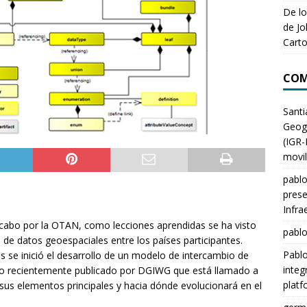
De lo
de Jo
Carto
COM
Santi
Geogr
(IGR-
movil
pabl
prese
Infra
a cabo por la OTAN, como lecciones aprendidas se ha visto
pabl
o de datos geoespaciales entre los países participantes.
Pabl
 se inició el desarrollo de un modelo de intercambio de
integr
delo recientemente publicado por DGIWG que está llamado a
platf
sus elementos principales y hacia dónde evolucionará en el