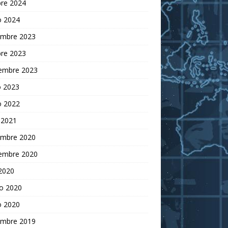
bre 2024
o 2024
embre 2023
bre 2023
iembre 2023
 2023
o 2022
 2021
embre 2020
iembre 2020
 2020
o 2020
o 2020
embre 2019