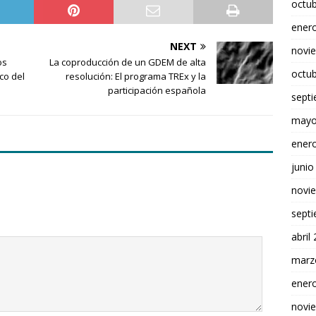
octu
ener
NEXT
novi
os
La coproducción de un GDEM de alta
octu
co del
resolución: El programa TREx y la
participación española
sept
mayo
ener
junio
novi
sept
abril
marz
ener
novi