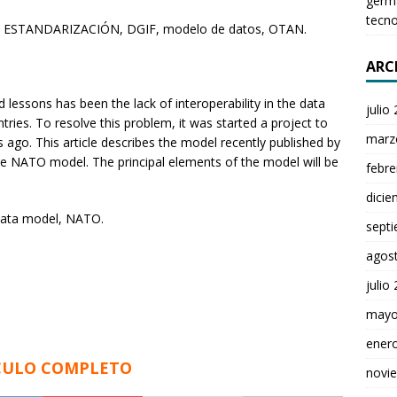
germ
tecno
ESTANDARIZACIÓN, DGIF, modelo de datos, OTAN.
ARC
 lessons has been the lack of interoperability in the data
julio
es. To resolve this problem, it was started a project to
marz
go. This article describes the model recently published by
re NATO model. The principal elements of the model will be
febre
dici
data model, NATO.
sept
agos
julio
mayo
ener
CULO COMPLETO
novi